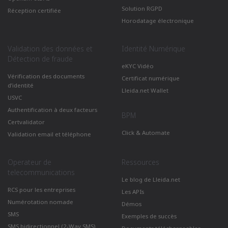
Solution RGPD
Réception certifiée
Horodatage électronique
Validation des données et
Identité Numérique
Détection de fraude
eKYC Vidéo
Vérification des documents
Certificat numérique
d’identité
Lleida.net Wallet
USVC
Authentification à deux facteurs
BPM
Certvalidator
Click & Automate
Validation email et téléphone
Operateur de
Ressources
telecommunications
Le blog de Lleida.net
RCS pour les entreprises
Les APIs
Numérotation nomade
Démos
SMS
Exemples de succès
SMS bidirectionnel (2-Way SMS)