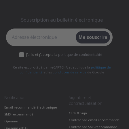
Souscription au bulletin électronique
Souscription au bulletin électronique
Me souscrire
J’ai lu et j’accepte la
polítique de confidentialité
Ce site est protégé par reCAPTCHA et applique la
políitique de
confidentialité
et les
conditions de service
de Google
Notification
Signature et
contractualisation
Email recommandé électronique
Click & Sign
SMS recommandé
Contrat par email recommandé
Openum
Contrat par SMS recommandé
Openum eIDAS