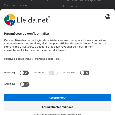
Documents téléchargeables
Trafic wholesale
Multimédia
Comment envoyer un Courrier
électronique certifié depuis Gmail
Lleida · Madrid · València · São Paulo · Bogotá ·
Santiago de Chile · Dubai · Santo Domingo ·
Lima
Ir a LinkedIn
Ir a Twitter
Ir a facebook
Ir a YouTube
Ir a Instagram
Mentions légales
Conditions de vente
Politique de confidentialité
Politique de cookies
Plaintes et réclamations
Canal de réclamation