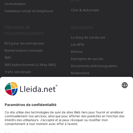
BPM
Certvalidator
Click & Automate
Validation email et téléphone
Operateur de
Ressources
telecommunications
Le blog de Lleida.net
RCS pour les entreprises
Les APIs
Numérotation nomade
Démos
SMS
Exemples de succès
SMS bidirectionnel (2-Way SMS)
Documents téléchargeables
Trafic wholesale
Multimédia
Comment envoyer un Courrier
électronique certifié depuis Gmail
Lleida · Madrid · València · São Paulo · Bogotá ·
Santiago de Chile · Dubai · Santo Domingo ·
Lima