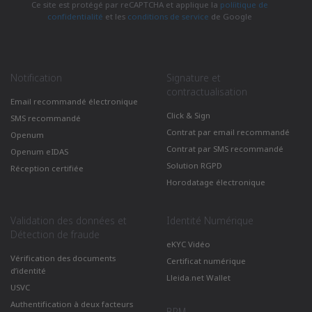
Ce site est protégé par reCAPTCHA et applique la
políitique de
confidentialité
et les
conditions de service
de Google
Notification
Signature et
contractualisation
Email recommandé électronique
Click & Sign
SMS recommandé
Contrat par email recommandé
Openum
Contrat par SMS recommandé
Openum eIDAS
Solution RGPD
Réception certifiée
Horodatage électronique
Validation des données et
Identité Numérique
Détection de fraude
eKYC Vidéo
Vérification des documents
Certificat numérique
d’identité
Lleida.net Wallet
USVC
Authentification à deux facteurs