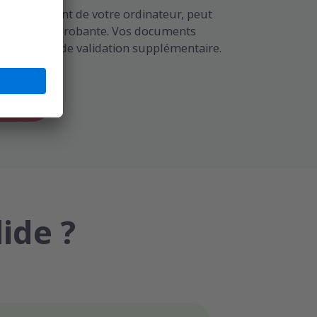
ichée provient de votre ordinateur, peut
eine valeur probante. Vos documents
n processus de validation supplémentaire.
atage
ide ?