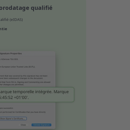
orodatage qualifié
alifié (eIDAS)
ntie