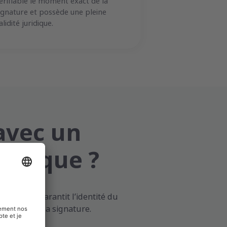
érifiable le moment exact de la
ignature et possède une pleine
alidité juridique.
 avec un
mérique ?
e la FNMT garantit l’identité du
nt exact de la signature.