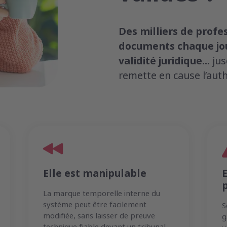
Des milliers de profe
documents chaque jour
validité juridique...
jus
remette en cause l’auth
Elle est manipulable
E
La marque temporelle interne du
système peut être facilement
S
modifiée, sans laisser de preuve
g
technique fiable devant un tribunal.