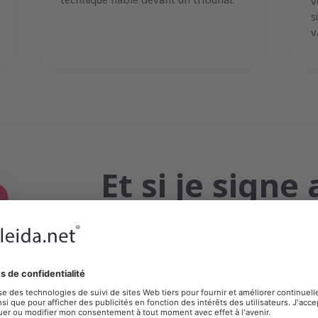
v
s
v
Et si je signe
certificat nu
L’utilisation d’un certificat numérique d
signataire, mais ne certifie pas le mome