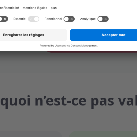
Sans un horodatage qualifié, la date aff
être modifiée et ne possède pas une pl
pourraient être rejetés ou nécessiter u
Obtenir des cachets d’horod
quoi n’est-ce pas val