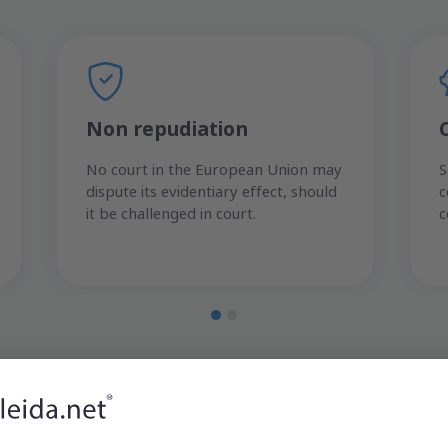
Non repudiation
No court in the European Union may
S
dispute its evidentiary effect, should
c
it be challenged in court.
c