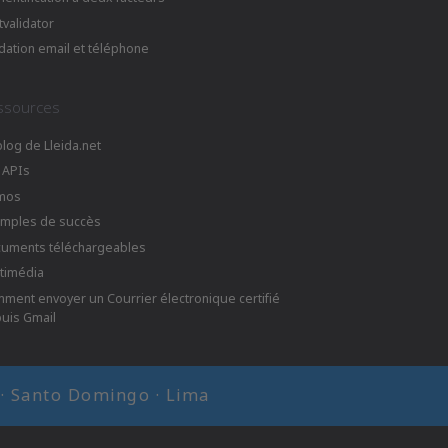
tvalidator
idation email et téléphone
ssources
blog de Lleida.net
 APIs
mos
mples de succès
uments téléchargeables
timédia
ment envoyer un Courrier électronique certifié
uis Gmail
i · Santo Domingo · Lima