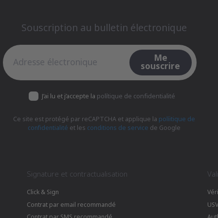
Souscription au bulletin électronique
Souscription au bulletin électronique
Me
souscrire
J’ai lu et j’accepte la
polítique de confidentialité
Ce site est protégé par reCAPTCHA et applique la
políitique de
confidentialité
et les
conditions de service
de Google
Signature et contractualisation
Val
Click & Sign
Vér
Contrat par email recommandé
US
Contrat par SMS recommandé
Aut