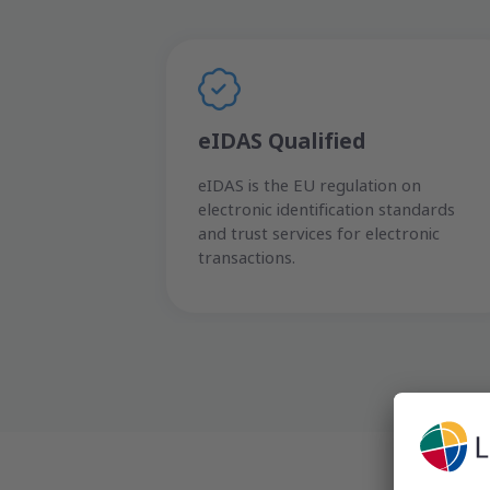
eIDAS Qualified
eIDAS is the EU regulation on
electronic identification standards
and trust services for electronic
transactions.