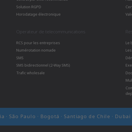
Solution RGPD
Cer
Horodatage électronique
Val
Operateur de telecommunications
Re
RCS pour les entreprises
Le 
Numérotation nomade
Les
SMS
Dé
SMS bidirectionnel (2-Way SMS)
Exe
Trafic wholesale
Doc
Mul
Com
dep
cia · São Paulo · Bogotá · Santiago de Chile · Duba