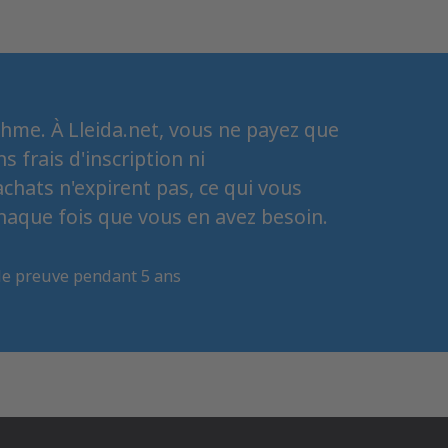
thme. À Lleida.net, vous ne payez que
 frais d'inscription ni
chats n'expirent pas, ce qui vous
 chaque fois que vous en avez besoin.
e preuve pendant 5 ans