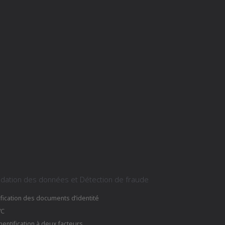
idation des données et Détection de fraude
ification des documents d’identité
VC
hentification à deux facteurs