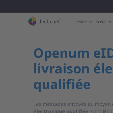
Services
Secteurs
Openum eID
livraison él
qualifiée
Les messages envoyés au moyen 
électronique qualifiée
, sont lég