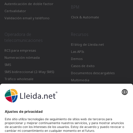
Autenticación de doble factor
BPM
Certvalidator
Click & Automate
Validación email y teléfono
Operadora de
Recursos
telecomunicaciones
El blog de Lleida.net
RCS para empresas
Las APIs
Numeración nómada
Demos
SMS
Casos de éxito
SMS bidireccional (2-Way SMS)
Documentos descargables
Tráfico wholesale
Multimedia
Como enviar un correo certificado
desde Gmail
Lleida · Madrid · València · São Paulo · Bogotá ·
Santiago de Chile · Dubai · Santo Domingo ·
Lima