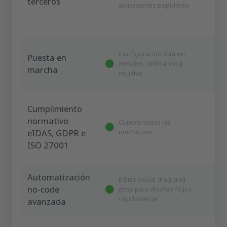
terceros
aplicaciones populares
Configuración lista en
Puesta en
minutos, onboarding
marcha
intuitivo
Cumplimiento
normativo
Cumple todas las
eIDAS, GDPR e
normativas
ISO 27001
Automatización
Editor visual drag-and-
no-code
drop para diseñar flujos
rápidamente
avanzada