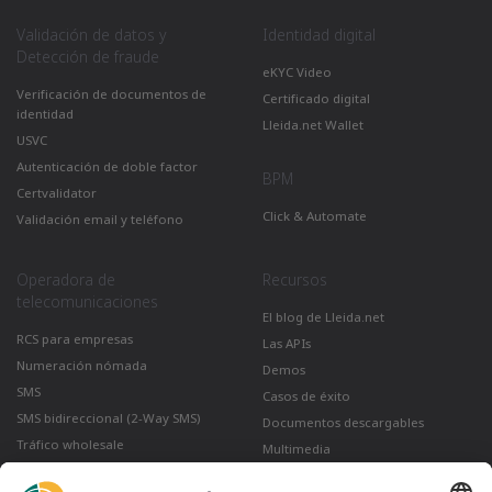
Validación de datos y
Identidad digital
Detección de fraude
eKYC Video
Verificación de documentos de
Certificado digital
identidad
Lleida.net Wallet
USVC
Autenticación de doble factor
BPM
Certvalidator
Click & Automate
Validación email y teléfono
Operadora de
Recursos
telecomunicaciones
El blog de Lleida.net
RCS para empresas
Las APIs
Numeración nómada
Demos
SMS
Casos de éxito
SMS bidireccional (2-Way SMS)
Documentos descargables
Tráfico wholesale
Multimedia
Como enviar un correo certificado