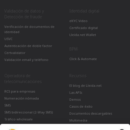
Validación de datos y
Identidad digital
Detección de fraude
eKYC Video
Verificación de documentos de
Certificado digital
identidad
Lleida.net Wallet
USVC
Autenticación de doble factor
BPM
Certvalidator
Click & Automate
Validación email y teléfono
Operadora de
Recursos
telecomunicaciones
El blog de Lleida.net
RCS para empresas
Las APIs
Numeración nómada
Demos
SMS
Casos de éxito
SMS bidireccional (2-Way SMS)
Documentos descargables
Tráfico wholesale
Multimedia
Como enviar un correo certificado